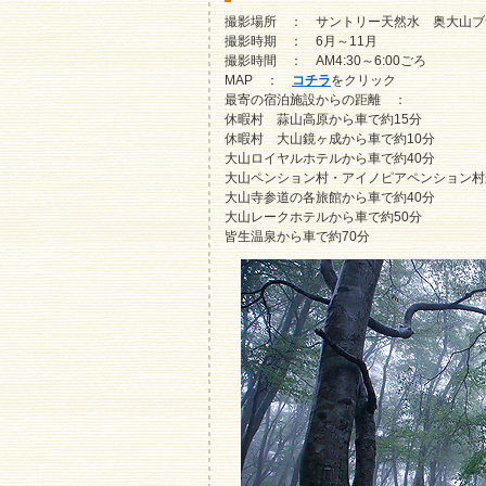
撮影場所 ： サントリー天然水 奥大山ブ
撮影時期 ： 6月～11月
撮影時間 ： AM4:30～6:00ごろ
MAP ：
コチラ
をクリック
最寄の宿泊施設からの距離 ：
休暇村 蒜山高原から車で約15分
休暇村 大山鏡ヶ成から車で約10分
大山ロイヤルホテルから車で約40分
大山ペンション村・アイノピアペンション村
大山寺参道の各旅館から車で約40分
大山レークホテルから車で約50分
皆生温泉から車で約70分