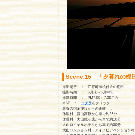
Scene.15 「夕暮れの棚
撮影場所 ： 江府町御机付近の棚田
撮影時期 ： 5月末～6月中旬
撮影時間 ： PM7:00～7:30ごろ
MAP ：
コチラ
をクリック
最寄の宿泊施設からの距離 ：
休暇村 蒜山高原から車で約25分
休暇村 大山鏡ヶ成から車で約10分
大山ロイヤルホテルから車で約30分
大山ペンション村・アイノピアペンション村