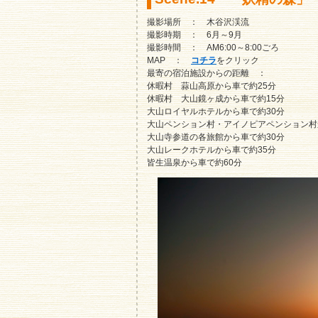
撮影場所 ： 木谷沢渓流
撮影時期 ： 6月～9月
撮影時間 ： AM6:00～8:00ごろ
MAP ：
コチラ
をクリック
最寄の宿泊施設からの距離 ：
休暇村 蒜山高原から車で約25分
休暇村 大山鏡ヶ成から車で約15分
大山ロイヤルホテルから車で約30分
大山ペンション村・アイノピアペンション村
大山寺参道の各旅館から車で約30分
大山レークホテルから車で約35分
皆生温泉から車で約60分