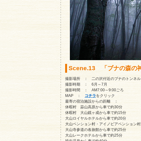
Scene.13 「ブナの森の
撮影場所 ： 二の沢付近のブナのトンネル
撮影時期 ： 6月～7月
撮影時間 ： AM7:00～9:00ごろ
MAP ：
コチラ
をクリック
最寄の宿泊施設からの距離 ：
休暇村 蒜山高原から車で約30分
休暇村 大山鏡ヶ成から車で約15分
大山ロイヤルホテルから車で約20分
大山ペンション村・アイノピアペンション村
大山寺参道の各旅館から車で約25分
大山レークホテルから車で約25分
皆生温泉から車で約40分