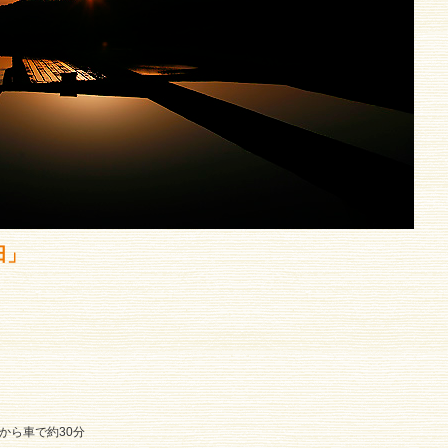
田」
から車で約30分