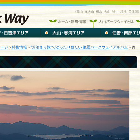
《蒜山--奥大山--桝水--大山--皆生--境港-
ページ
＞
特集情報
＞
“お泊まり旅”でゆったり観たい 絶景パークウェイアルバム
＞奥