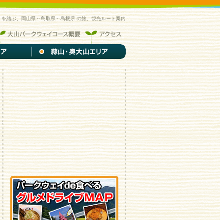
-美保関》を結ぶ、岡山県～鳥取県～島根県 の旅、観光ルート案内