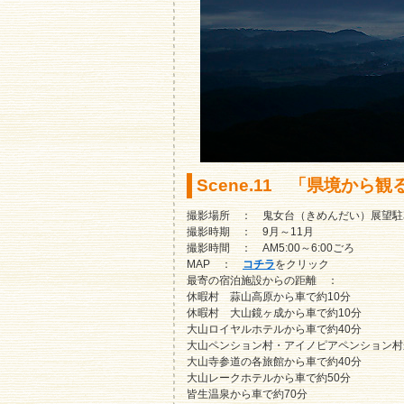
Scene.11 「県境から
撮影場所 ： 鬼女台（きめんだい）展望駐
撮影時期 ： 9月～11月
撮影時間 ： AM5:00～6:00ごろ
MAP ：
コチラ
をクリック
最寄の宿泊施設からの距離 ：
休暇村 蒜山高原から車で約10分
休暇村 大山鏡ヶ成から車で約10分
大山ロイヤルホテルから車で約40分
大山ペンション村・アイノピアペンション村
大山寺参道の各旅館から車で約40分
大山レークホテルから車で約50分
皆生温泉から車で約70分