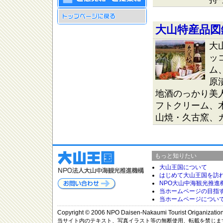
大山特産品図
大
ッ
ム
原
地酒のっかり美
フトクリーム、
山焼・久古窯、
もっと知りたい
大山王国について
はじめて大山王国を訪
NPO大山中海観光推進
当ホームページの目指
当ホームページについ
Copyright © 2006 NPO Daisen-Nakaumi Tourist Origanization, 
当サイト内のテキスト、写真イラスト等の無断使用、転載を禁じま