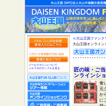
≪大山王国ファンク
大山王国オンライン
メールマガジンについて
メルマガのサンプルを見る
匠の味・ご当
ンラインシ
食
元
か
に
持