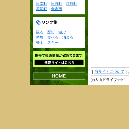
日南町
日野町
江府町
琴浦町
倉吉市
観る
歴史
遊ぶ
体験
食べる
泊まる
登山
スキー
｜
当サイトについて
｜
(c)大山ドライブナビ