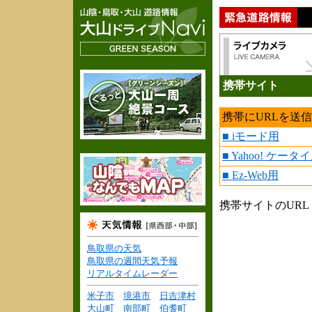
携帯サイト
携帯にURLを送
■ iモード用
■ Yahoo! ケータ
■ Ez-Web用
携帯サイトのURL
鳥取県の天気
鳥取県の週間天気予報
リアルタイムレーダー
米子市
境港市
日吉津村
大山町
南部町
伯耆町