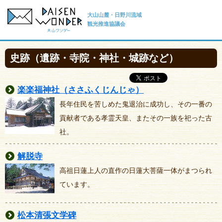
大山山麓・日野川流域
観光推進協議会
史跡（遺跡・寺院・神社・城跡など）
楽楽福神社（ささふくじんじゃ）
長年住民を苦しめた鬼退治に成功し、その一番の
貢献者である孝霊天皇、またその一族を祀った古
社。
解脱寺
高祖日蓮上人の直作の日蓮大菩薩一体がまつられ
ています。
松本清張文学碑