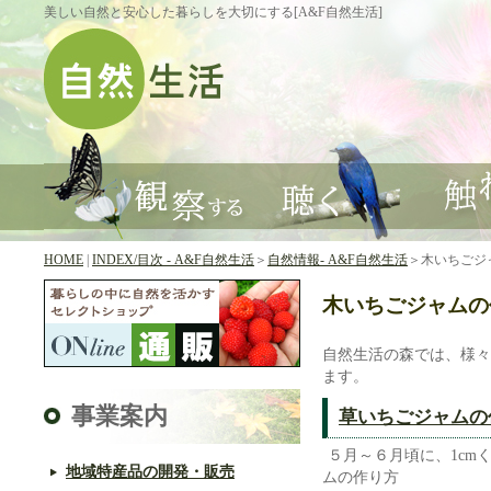
美しい自然と安心した暮らしを大切にする[A&F自然生活]
HOME
|
INDEX/目次 - A&F自然生活
＞
自然情報- A&F自然生活
＞木いちごジ
木いちごジャムの
自然生活の森では、様々
ます。
事業案内
草いちごジャムの
５月～６月頃に、1c
地域特産品の開発・販売
ムの作り方