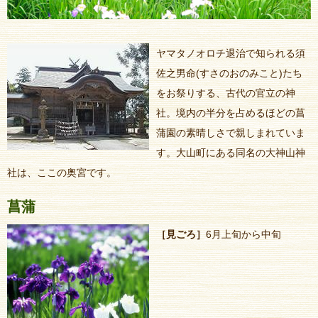
ヤマタノオロチ退治で知られる須
佐之男命(すさのおのみこと)たち
をお祭りする、古代の官立の神
社。境内の半分を占めるほどの菖
蒲園の素晴しさで親しまれていま
す。大山町にある同名の大神山神
社は、ここの奥宮です。
菖蒲
［見ごろ］
6月上旬から中旬