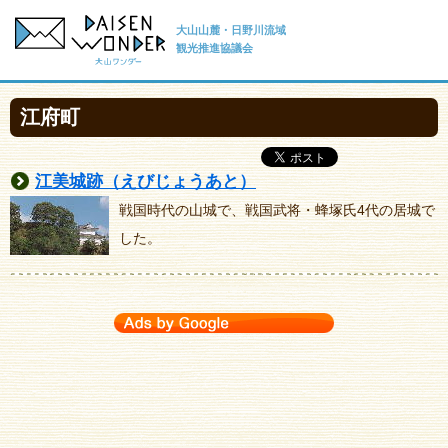
大山山麓・日野川流域
観光推進協議会
江府町
江美城跡（えびじょうあと）
戦国時代の山城で、戦国武将・蜂塚氏4代の居城で
した。