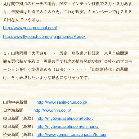
えば関空拠点のピーチの場合、関空－インチョン往復で２万～３万あま
り。最安値は片道で８２８０円。これが現実。キャンペーンでは２９８
０円なんていう席も。
http://www.yonago-seoul.com/
http://www.flypeach.com/jp/ja-jp/homeJP.aspx
３）山陰両県「大周遊ルート」設定 鳥取道と松江道 来月全線開通
観光選択肢が多彩に 両県共同で観光の情報発信や旅行会社へのプロモ
ーションを行う準備進める（日海）・・・・・「山陰新時代」の幕開
け。そう表現したいような動きになりそうです。
山陰中央新報
http://www.sanin-chuo.co.jp/
日本海新聞
http://www.nnn.co.jp/
朝日新聞（鳥取）
http://mytown.asahi.com/tottori/
朝日新聞（島根）
http://mytown.asahi.com/shimane/
読売新聞（鳥取）
http://www.yomiuri.co.jp/e-japan/tottori/