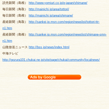
読売新聞（島根）
http://www.yomiuri.co.jp/e-japan/shimane/
毎日新聞（鳥取）
http://mainichi.jp/area/tottori/
毎日新聞（島根）
http://mainichi.jp/area/shimane/
産経新聞（鳥取）
http://sankei.jp.msn.com/region/newslist/tottori-ttr-
n1.htm
産経新聞（島根）
http://sankei.jp.msn.com/region/newslist/shimane-smn-
n1.htm
山陰放送ニュース
http://bss.jp/news/index.html
中海テレビ
http://gozura101.chukai.ne.jp/site/page/chukai/community/localnews/