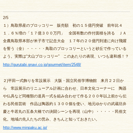
2/5
１）鳥取県産のブロッコリー 販売額 初の１５億円突破 前年比４
１．６％増の「１７億３００万円」 全国有数の作付面積を誇る ＪＡ
全農鳥取県本部が米子市で記念大会 １７年の２０億円到達に向け飛躍
を誓う（全）・・・・・鳥取のブロッコリーというと砂丘で作っている
よう。実際は“大山ブロッコリー” このあたりの表現、いつも違和感！？
http://gurutabi.gnavi.co.jp/gourmet/item/2548/
２)平田一式飾りを常設展示 大阪・国立民俗学博物館 来月２２日か
ら 常設展示のリニューアル計画に合わせ、日本文化コーナーに 陶器
や仏具など同種類の道具一式を組み合わせて作る２００年以上前から伝
わる民俗芸術 作品は陶器約１３００個を使い、地元ゆかりの武蔵坊弁
慶と牛若丸の五条大橋での決闘シーンを再現（山中）・・・・・民俗文
化。地域の先人たちの営み、きちんと知っておきたい。
http://www.minpaku.ac.jp/