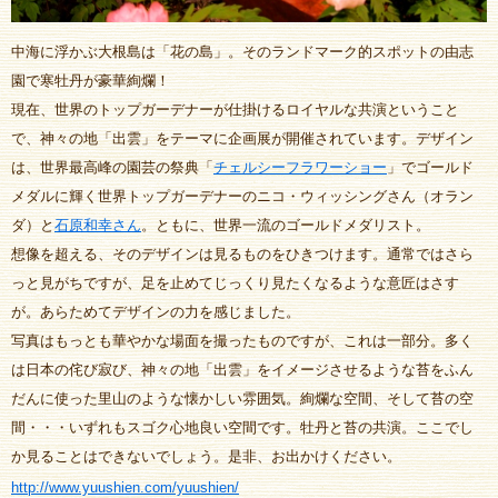
中海に浮かぶ大根島は「花の島」。そのランドマーク的スポットの由志
園で寒牡丹が豪華絢爛！
現在、世界のトップガーデナーが仕掛けるロイヤルな共演ということ
で、神々の地「出雲」をテーマに企画展が開催されています。デザイン
は、世界最高峰の園芸の祭典「
チェルシーフラワーショー
」でゴールド
メダルに輝く世界トップガーデナーのニコ・ウィッシングさん（オラン
ダ）と
石原和幸さん
。ともに、世界一流のゴールドメダリスト。
想像を超える、そのデザインは見るものをひきつけます。通常ではさら
っと見がちですが、足を止めてじっくり見たくなるような意匠はさす
が。あらためてデザインの力を感じました。
写真はもっとも華やかな場面を撮ったものですが、これは一部分。多く
は日本の侘び寂び、神々の地「出雲」をイメージさせるような苔をふん
だんに使った里山のような懐かしい雰囲気。絢爛な空間、そして苔の空
間・・・いずれもスゴク心地良い空間です。牡丹と苔の共演。ここでし
か見ることはできないでしょう。是非、お出かけください。
http://www.yuushien.com/yuushien/