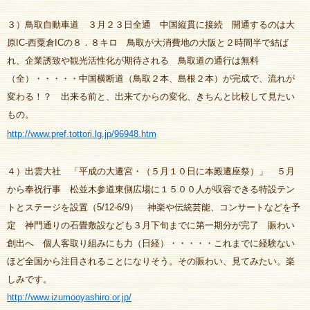
３）鳥取自動車道 ３月２３日全通 中国縦貫に接続 開通するのは大
原IC-西粟倉ICの８．８キロ 鳥取が大消費地の大阪と２時間半で結ば
れ、企業誘致や観光活性化が期待される 鳥取道の通行は無料
（全）・・・・・中国横断道（鳥取２本、島根２本）が完成で、流れが
変わる！？ 出来る前と、出来てからの変化、きちんと比較して見たい
もの。
http://www.pref.tottori.lg.jp/96948.htm
４）出雲大社 「平成の大遷宮・（５月１０日に本殿遷座祭）」 ５月
から奉祝行事 松並木参道東側広場に１５００人が収容できる特設テン
トとステージを設置（5/12-6/9） 神楽や伝統芸能、コンサートなどを予
定 神門通りの石畳敷設なども３月下旬までに第一期分が完了 賑わい
創出へ 個人客取り組みにも力（日経）・・・・・これまでに経験ない
ほど全国から注目されることになりそう。その賑わい、見てみたい。楽
しみです。
http://www.izumooyashiro.or.jp/