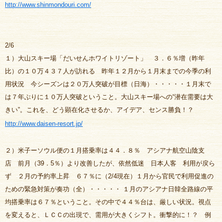
http://www.shinmondouri.com/
2/6
１）大山スキー場「だいせんホワイトリゾート」 ３．６％増（昨年
比）の１０万４３７人が訪れる 昨年１２月から１月末までの今季の利
用状況 今シーズンは２０万人突破が目標（日海）・・・・・１月末で
は７年ぶりに１０万人突破ということ。大山スキー場への“潜在需要は大
きい”。これを、どう顕在化させるか、アイデア、センス勝負！？
http://www.daisen-resort.jp/
２）米子ーソウル便の１月搭乗率は４４．８％ アシアナ航空山陰支
店 前月（39．5％）より改善したが、依然低迷 日本人客 利用が戻ら
ず ２月の予約率上昇 ６７％に（2/4現在）１月から官民で利用促進の
ための緊急対策が奏功（全）・・・・・ １月のアシアナ日韓全路線の平
均搭乗率は６７％ということ。その中で４４％台は、厳しい状況。視点
を変えると、ＬＣＣの出現で、需用が大きくシフト。衝撃的に！？ 例